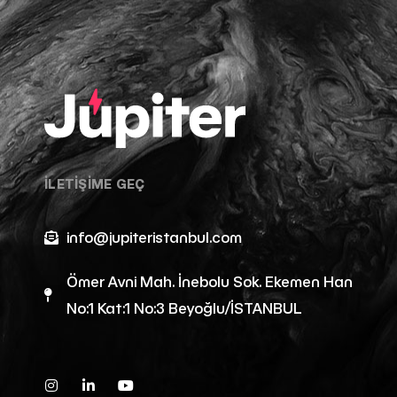
İLETİŞİME GEÇ
info@jupiteristanbul.com
Ömer Avni Mah. İnebolu Sok. Ekemen Han
No:1 Kat:1 No:3 Beyoğlu/İSTANBUL